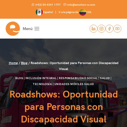
Skip
(+52) 55 4341 1797
info@emotion-a.com
to
Español |
Ir a la página de
COL
content
Menú
Home
/
Blog
/
Roadshows: Oportunidad para Personas con Discapacidad
Visual
BLOG
|
INCLUSIÓN INTEGRAL
|
RESPONSABILIDAD SOCIAL
|
SALUD
|
TECNOLOGÍA
|
UNIDADES MÓVILES SALUD
Roadshows: Oportunidad
para Personas con
Discapacidad Visual