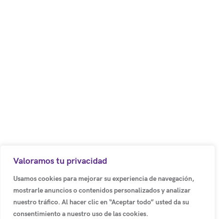
Políticas de privacidad y Aviso legal
Código postal: 250017
Bodega 8. Cota – Colombia.
Centro Empresarial los Robles
Autopista Medellín Km. 1
Colombia
(+57) (601) 617 5070 Ext 1011
Valoramos tu privacidad
(+57) 318 500 3803
Usamos cookies para mejorar su experiencia de navegación,
mostrarle anuncios o contenidos personalizados y analizar
info@emotion-a.com
nuestro tráfico. Al hacer clic en “Aceptar todo” usted da su
consentimiento a nuestro uso de las cookies.