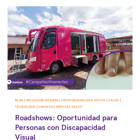
BLOG
|
INCLUSIÓN INTEGRAL
|
RESPONSABILIDAD SOCIAL
|
SALUD
|
TECNOLOGÍA
|
UNIDADES MÓVILES SALUD
Roadshows: Oportunidad para
Personas con Discapacidad
Visual