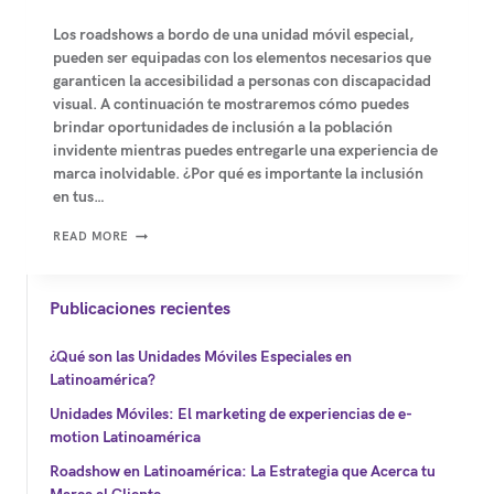
Los roadshows a bordo de una unidad móvil especial,
pueden ser equipadas con los elementos necesarios que
garanticen la accesibilidad a personas con discapacidad
visual. A continuación te mostraremos cómo puedes
brindar oportunidades de inclusión a la población
invidente mientras puedes entregarle una experiencia de
marca inolvidable. ¿Por qué es importante la inclusión
en tus…
ROADSHOWS:
READ MORE
OPORTUNIDAD
PARA
PERSONAS
Publicaciones recientes
CON
DISCAPACIDAD
¿Qué son las Unidades Móviles Especiales en
VISUAL
Latinoamérica?
Unidades Móviles: El marketing de experiencias de e-
motion Latinoamérica
Roadshow en Latinoamérica: La Estrategia que Acerca tu