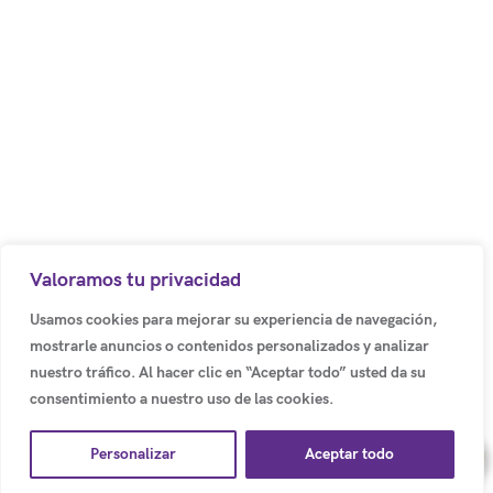
Código postal: 250017
Bodega 8. Cota – Colombia.
Centro Empresarial los Robles
Autopista Medellín Km. 1
Colombia
(+57) (601) 617 5070 Ext 1011
Valoramos tu privacidad
(+57) 318 500 3803
Usamos cookies para mejorar su experiencia de navegación,
mostrarle anuncios o contenidos personalizados y analizar
info@emotion-a.com
nuestro tráfico. Al hacer clic en “Aceptar todo” usted da su
consentimiento a nuestro uso de las cookies.
Personalizar
Aceptar todo
Copyright© 2026 e-motion global SAS. Todos los derechos reservados.