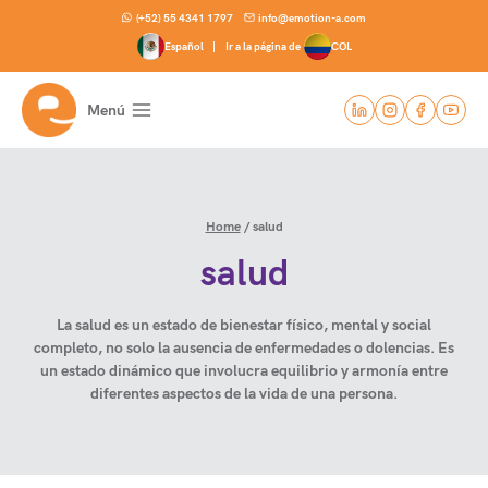
Skip
(+52) 55 4341 1797
info@emotion-a.com
to
Español |
Ir a la página de
COL
content
Menú
Home
/
salud
salud
La salud es un estado de bienestar físico, mental y social
completo, no solo la ausencia de enfermedades o dolencias. Es
un estado dinámico que involucra equilibrio y armonía entre
diferentes aspectos de la vida de una persona.