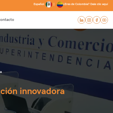
Español
|
¿Eres de Colombia? Dale clic aquí
ontacto
ra
ución innovadora