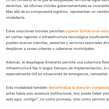
En un contexto en el que la desigualdad territorial sigue sien
derechos,
las oficinas móviles gubernamentales
se consolida
Más allá de su componente logístico, representan un cambio 
ciudadanía.
Estas soluciones móviles permiten
superar limitaciones estr
en ciertas regiones o infraestructura tecnológica insuficien
pueden
acercar trámites, asesorías y servicios esenciales
dir
desplacen a zonas urbanas o cabeceras municipales.
Además,
el despliegue itinerante permite una cobertura flex
infraestructura fija ni largos tiempos de implementación, lo
especialmente útil en situaciones de emergencia, campañas 
Esta modalidad también
descentraliza la atención ciudadan
antes había solo ausencia institucional, hoy puede haber pre
está aquí, contigo”
, no como promesa, sino como servicio q