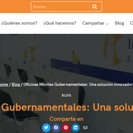
Buscar:
¿Quiénes somos?
¿Qué hacemos?
Campañas
Blog
C
ome
/
Blog
/
Oficinas Móviles Gubernamentales: Una solución innovado
BLOG
s Gubernamentales: Una sol
Comparte en
Compartir
Compartir
Compartir
Compartir
Compartir
en
en
en
en
por