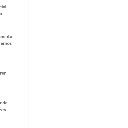
ial.
a
manente
iernos
eren
onde
rno