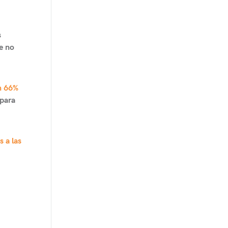
s
ue no
n 66%
 para
 a las