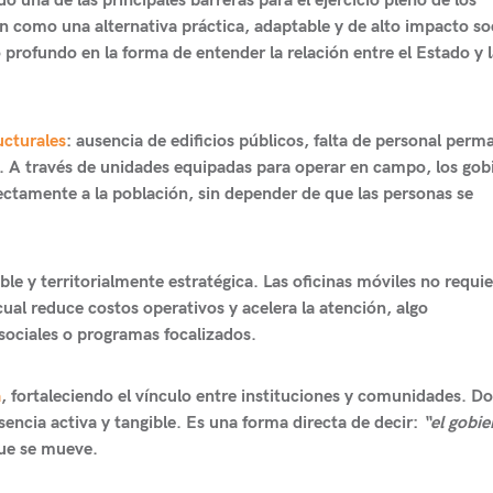
do una de las principales barreras para el ejercicio pleno de los
n como una alternativa práctica, adaptable y de alto impacto soc
profundo en la forma de entender la relación entre el Estado y l
ucturales
: ausencia de edificios públicos, falta de personal per
te. A través de unidades equipadas para operar en campo, los gob
ectamente a la población, sin depender de que las personas se
ible
y territorialmente estratégica. Las oficinas móviles no requi
 cual
reduce costos operativos y acelera la atención
, algo
sociales o programas focalizados.
a
, fortaleciendo el vínculo entre instituciones y comunidades. D
sencia activa y tangible. Es una forma directa de decir:
“el gobie
ue se mueve.