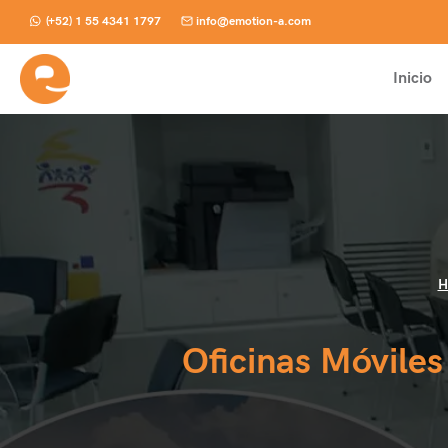
Skip
(+52) 1 55 4341 1797
info@emotion-a.com
to
content
Inicio
H
Oficinas Móvile