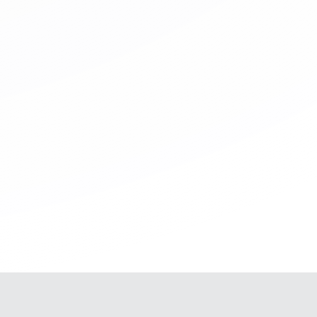
Abrim
oseguras” del Icontec
ia.
ñas simultáneas en