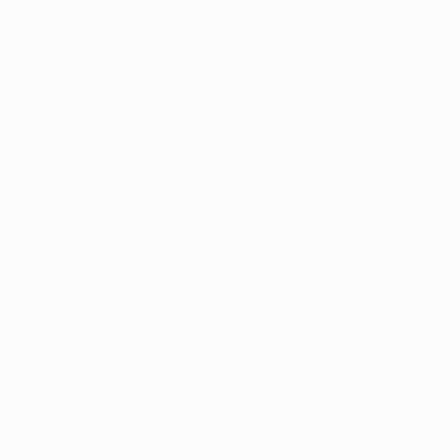
2009 – 2011
•
Implementamos nuestro modelo 360º de Dise
2015 – 2019
•
Llegamos a Perú con campañas d
•
Logramos el sello “Buenas Prácticas de Inn
•
Nace la marca e-motion