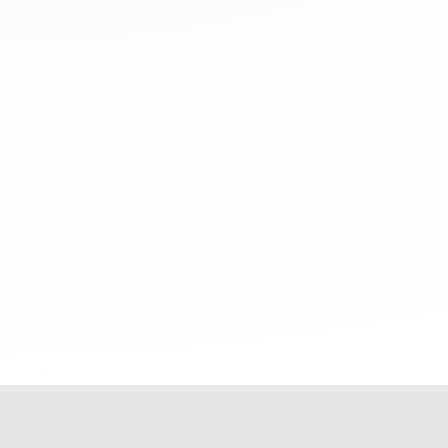
2020 – 2023
•
Nos certificamos con el sello “Operaciones Bi
haciendo frente a la pandem
•
Logramos tener el mayor número de campa
latinoamérica.