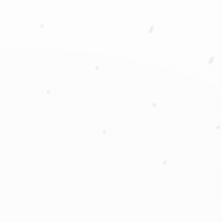
2003 – 2005
•
Fundación en Colombia como alegria-activ
•
Abrimos nuestra primera planta de 