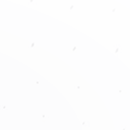
ity américa S.A..
producción.
•
Iniciamo