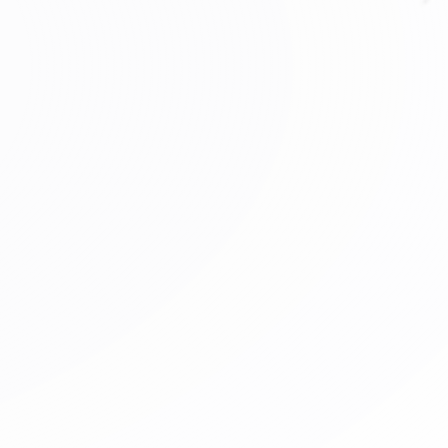
ño de Experiencias.
•
Construimo
e salud.
ovación” de la CCB.
.