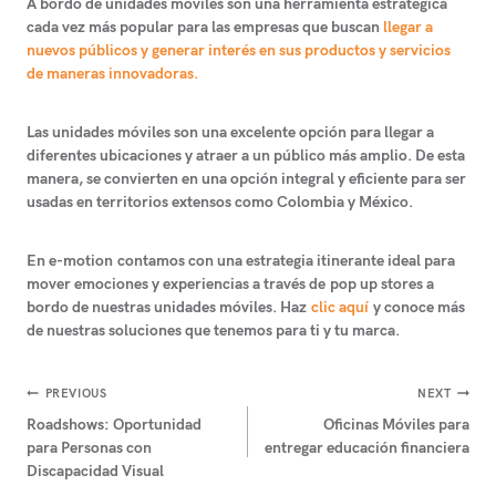
A bordo de unidades móviles son una herramienta estratégica
cada vez más popular para las empresas que buscan
llegar a
nuevos públicos y generar interés en sus productos y servicios
de maneras innovadoras.
Las unidades móviles son una excelente opción para llegar a
diferentes ubicaciones y atraer a un público más amplio. De esta
manera, se convierten en una opción integral y eficiente para ser
usadas en territorios extensos como Colombia y México.
E
n e-motion
contamos con una estrategia itinerante ideal para
mover emociones y experiencias a través de
pop up stores a
bordo de nuestras unidades móviles
. Haz
clic aquí
y conoce más
de nuestras soluciones que tenemos para ti y tu marca.
Navegación
PREVIOUS
NEXT
Roadshows: Oportunidad
Oficinas Móviles para
de
para Personas con
entregar educación financiera
entradas
Discapacidad Visual