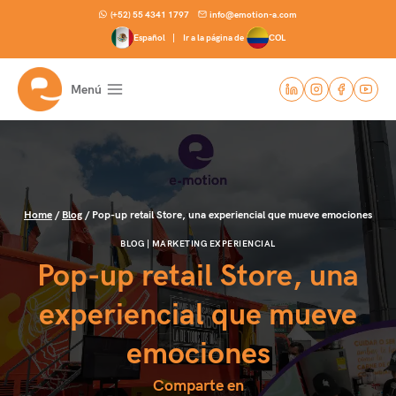
Skip
(+52) 55 4341 1797
info@emotion-a.com
to
Español |
Ir a la página de
COL
content
Menú
Home
/
Blog
/
Pop-up retail Store, una experiencial que mueve emociones
BLOG
|
MARKETING EXPERIENCIAL
Pop-up retail Store, una
experiencial que mueve
emociones
Comparte en