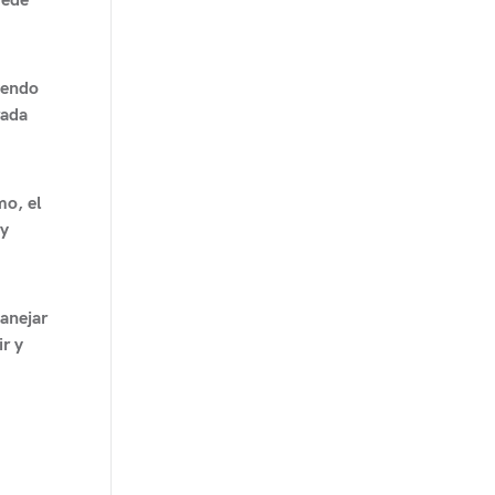
uede
yendo
rada
mo, el
 y
manejar
r y