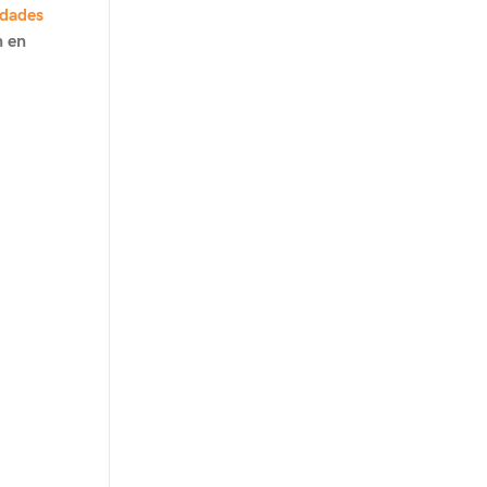
idades
n en