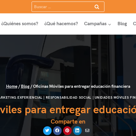
Buscar:
¿Quiénes somos?
¿Qué hacemos?
Campañas
Blog
C
Home
/
Blog
/
Oficinas Móviles para entregar educación financiera
RKETING EXPERIENCIAL
|
RESPONSABILIDAD SOCIAL
|
UNIDADES MÓVILES FI
viles para entregar educació
Comparte en
Compartir
Compartir
Compartir
Compartir
Compartir
en
en
en
en
por