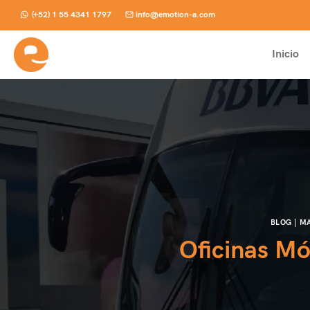
Skip
(+52) 1 55 4341 1797
info@emotion-a.com
to
content
Inicio
BLOG
|
MA
Oficinas Mó