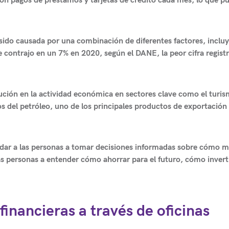
con pagos de préstamos y tarjetas de crédito cada mes, lo que p
sido causada por una combinación de diferentes factores, inclu
 contrajo en un 7% en 2020, según el DANE
, la peor cifra regist
ución en la actividad económica en sectores clave como el turis
os del petróleo, uno de los principales productos de exportación
yudar a las personas a tomar decisiones informadas sobre cómo 
s personas a entender cómo ahorrar para el futuro, cómo inverti
nancieras a través de oficinas