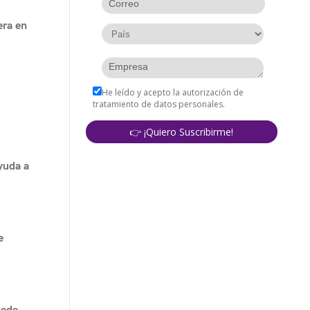
era en
yuda a
e