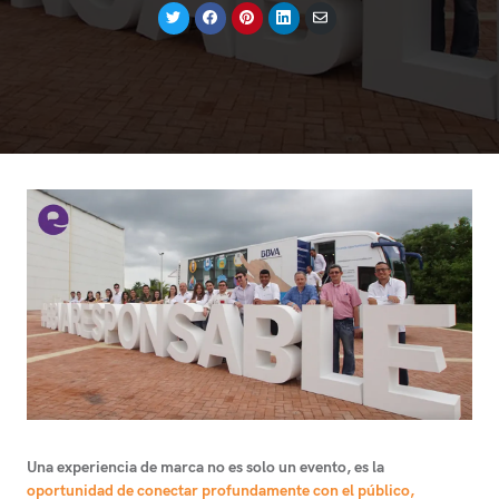
Compartir
Compartir
Compartir
Compartir
Compartir
en
en
en
en
por
Twitter
Facebook
Pinterest
LinkedIn
correo
electrónico
Una
experiencia de marca
no es solo un evento, es la
oportunidad de conectar profundamente con el público,