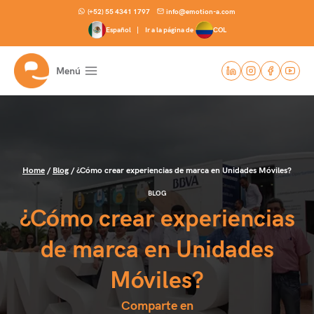
Skip
(+52) 55 4341 1797
info@emotion-a.com
to
Español |
Ir a la página de
COL
content
Menú
Home
/
Blog
/
¿Cómo crear experiencias de marca en Unidades Móviles?
BLOG
¿Cómo crear experiencias
de marca en Unidades
Móviles?
Comparte en