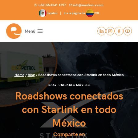
Skip
(+52) 55 4341 1797
info@emotion-a.com
to
Español |
Ir a la página de
COL
content
Menú
Home
/
Blog
/
Roadshows conectados con Starlink en todo México
BLOG
|
UNIDADES MÓVILES
Roadshows conectados
con Starlink en todo
México
Comparte en